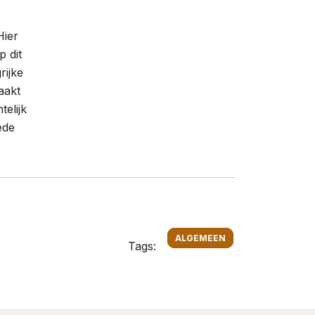
Hier
 dit
rijke
aakt
elijk
ede
ALGEMEEN
Tags: