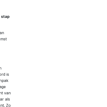
 stap
aan
omst
n
rd is
anpak
rage
nt van
ar als
nt. Zo