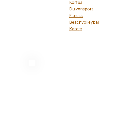
Korfbal
Duivensport
Fitness
Beachvolleybal
Karate
Foto galleri
Overzicht van foto's, 