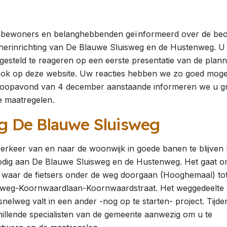
e bewoners en belanghebbenden geïnformeerd over de be
herinrichting van De Blauwe Sluisweg en de Hustenweg. U
 gesteld te reageren op een eerste presentatie van de plann
ook op deze website. Uw reacties hebben we zo goed mogel
inloopavond van 4 december aanstaande informeren we u g
e maatregelen.
ng De Blauwe Sluisweg
erkeer van en naar de woonwijk in goede banen te blijven 
nodig aan De Blauwe Sluisweg en de Hustenweg. Het gaat o
e waar de fietsers onder de weg doorgaan (Hooghemaal) to
nweg-Koornwaardlaan-Koornwaardstraat. Het weggedeelte
 snelweg valt in een ander -nog op te starten- project. Tijde
hillende specialisten van de gemeente aanwezig om u te