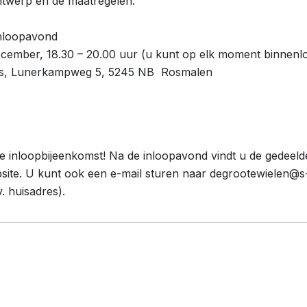
ntwerp en de maatregelen.
inloopavond
ember, 18.30 – 20.00 uur (u kunt op elk moment binnenl
jds, Lunerkampweg 5, 5245 NB Rosmalen
 inloopbijeenkomst! Na de inloopavond vindt u de gedeeld
site.
U kunt ook een e-mail sturen naar degrootewielen@s
. huisadres)
.