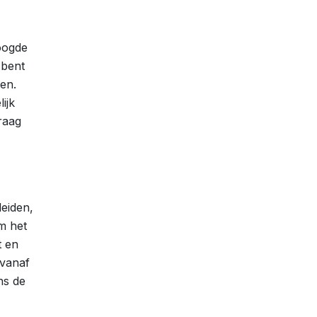
oogde
 bent
en.
ijk
raag
leiden,
m het
t en
 vanaf
ns de